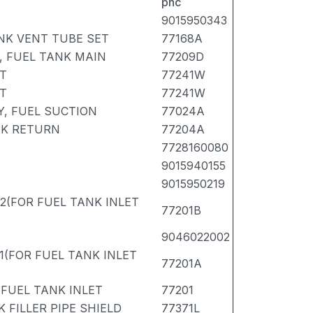
pnc
9015950343
ANK VENT TUBE SET
77168A
, FUEL TANK MAIN
77209D
NT
77241W
NT
77241W
Y, FUEL SUCTION
77024A
NK RETURN
77204A
7728160080
9015940155
9015950219
.2(FOR FUEL TANK INLET
77201B
9046022002
.1(FOR FUEL TANK INLET
77201A
 FUEL TANK INLET
77201
K FILLER PIPE SHIELD
77371L