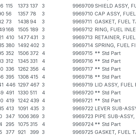
16
115
1373
137
3
9969709
SHIELD ASSY, F
90
56
1357
78
3
9969710
CAP ASSY, FUE
82
73
1438
94
3
9969711
GASKET, FUEL 
49
168
1505
189
3
9969712
RING, FUEL INL
21
410
1477
431
3
9969713
RETAINER, FUEL
35
380
1492
402
3
9969714
SPRING, FUEL F
95
352
1506
372
4
9969715
** Std Part
33
312
1345
331
4
9969716
** Std Part
20
336
1262
356
4
9969717
** Std Part
66
395
1308
415
4
9969718
** Std Part
41
446
1297
467
3
9969719
LID ASSY, FUEL
89
491
1330
511
4
9969720
** Std Part
30
419
1242
439
4
9969721
** Std Part
35
413
1091
435
3
9969722
LEVER SUB-ASSY
0
347
1006
369
3
9969723
PIPE SUB-ASSY,
4
295
1075
315
4
9969724
** Std Part
5
377
921
399
3
9969725
GASKET, FUEL T