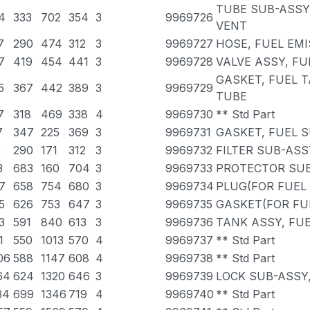
TUBE SUB-ASSY
4
333
702
354
3
9969726
VENT
7
290
474
312
3
9969727
HOSE, FUEL EM
7
419
454
441
3
9969728
VALVE ASSY, FU
GASKET, FUEL 
5
367
442
389
3
9969729
TUBE
7
318
469
338
4
9969730
** Std Part
7
347
225
369
3
9969731
GASKET, FUEL 
5
290
171
312
3
9969732
FILTER SUB-ASS
3
683
160
704
3
9969733
PROTECTOR SUB-
7
658
754
680
3
9969734
PLUG(FOR FUEL
5
626
753
647
3
9969735
GASKET(FOR FU
3
591
840
613
3
9969736
TANK ASSY, FU
1
550
1013
570
4
9969737
** Std Part
06
588
1147
608
4
9969738
** Std Part
64
624
1320
646
3
9969739
LOCK SUB-ASSY,
34
699
1346
719
4
9969740
** Std Part