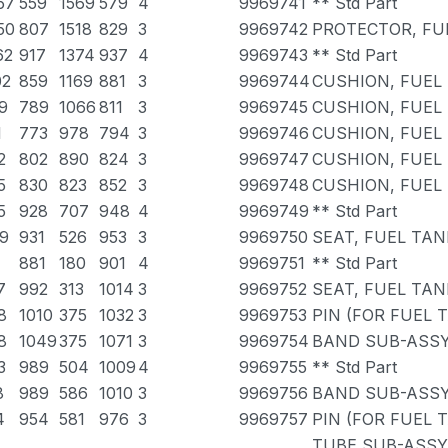
57
559
1569
579
4
9969741
** Std Part
50
807
1518
829
3
9969742
PROTECTOR, FUE
62
917
1374
937
4
9969743
** Std Part
02
859
1169
881
3
9969744
CUSHION, FUEL 
9
789
1066
811
3
9969745
CUSHION, FUEL 
1
773
978
794
3
9969746
CUSHION, FUEL 
2
802
890
824
3
9969747
CUSHION, FUEL 
5
830
823
852
3
9969748
CUSHION, FUEL 
5
928
707
948
4
9969749
** Std Part
9
931
526
953
3
9969750
SEAT, FUEL TAN
881
180
901
4
9969751
** Std Part
7
992
313
1014
3
9969752
SEAT, FUEL TAN
8
1010
375
1032
3
9969753
PIN (FOR FUEL 
8
1049
375
1071
3
9969754
BAND SUB-ASSY,
3
989
504
1009
4
9969755
** Std Part
8
989
586
1010
3
9969756
BAND SUB-ASSY,
4
954
581
976
3
9969757
PIN (FOR FUEL 
TUBE SUB-ASSY