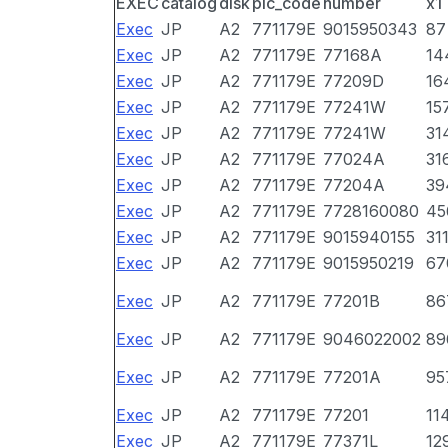
EXEC
catalog
disk
pic_code
number
x1
Exec
JP
A2
771179E
9015950343
87
Exec
JP
A2
771179E
77168A
14
Exec
JP
A2
771179E
77209D
16
Exec
JP
A2
771179E
77241W
15
Exec
JP
A2
771179E
77241W
31
Exec
JP
A2
771179E
77024A
31
Exec
JP
A2
771179E
77204A
39
Exec
JP
A2
771179E
7728160080
45
Exec
JP
A2
771179E
9015940155
31
Exec
JP
A2
771179E
9015950219
67
Exec
JP
A2
771179E
77201B
86
Exec
JP
A2
771179E
9046022002
89
Exec
JP
A2
771179E
77201A
95
Exec
JP
A2
771179E
77201
11
Exec
JP
A2
771179E
77371L
12