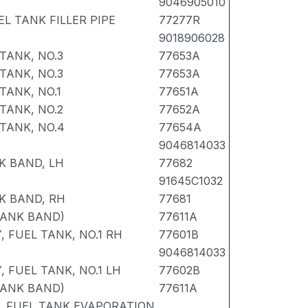
9046905010
L TANK FILLER PIPE
77277R
9018906028
TANK, NO.3
77653A
TANK, NO.3
77653A
TANK, NO.1
77651A
TANK, NO.2
77652A
TANK, NO.4
77654A
9046814033
K BAND, LH
77682
91645C1032
K BAND, RH
77681
TANK BAND)
77611A
 FUEL TANK, NO.1 RH
77601B
9046814033
 FUEL TANK, NO.1 LH
77602B
TANK BAND)
77611A
, FUEL TANK EVAPORATION