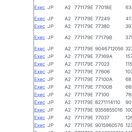
Exec
JP
A2
771179E
77018E
63
Exec
JP
A2
771179E
77249
41
Exec
JP
A2
771179E
77380
39
Exec
JP
A2
771179E
77179B
37
Exec
JP
A2
771179E
9046712056
32
Exec
JP
A2
771179E
77169A
15
Exec
JP
A2
771179E
77023
11
Exec
JP
A2
771179E
77606
10
Exec
JP
A2
771179E
77100A
68
Exec
JP
A2
771179E
77100B
68
Exec
JP
A2
771179E
77100
78
Exec
JP
A2
771179E
8271114110
90
Exec
JP
A2
771179E
9356855016
10
Exec
JP
A2
771179E
77037
12
Exec
JP
A2
771179E
9015960576
12