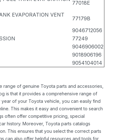
77018E
TANK EVAPORATION VENT
77179B
9046712056
ISSION
77249
9046906002
9018906196
9054104014
ide range of genuine Toyota parts and accessories,
og is that it provides a comprehensive range of
 year of your Toyota vehicle, you can easily find
 online. This makes it easy and convenient to search
s often offer competitive pricing, special
ar history. Moreover, Toyota parts catalogs
ion. This ensures that you select the correct parts
gs can also offer helpful resources and tools for