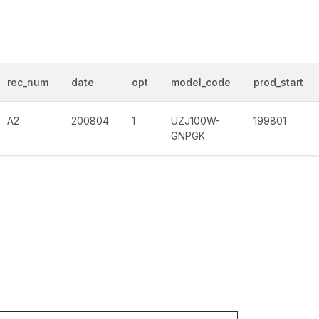
rec_num
date
opt
model_code
prod_start
A2
200804
1
UZJ100W-
199801
GNPGK