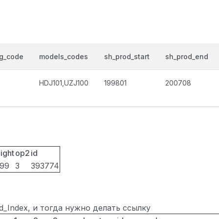
og_code
models_codes
sh_prod_start
sh_prod_end
HDJ101,UZJ100
199801
200708
ight
op2
id
099
3
393774
ted_Index, и тогда нужно делать ссылку