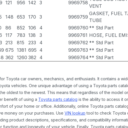
9
121
956
142
3
9969758
VENT
GASKET, FUEL 
5
148
653
170
3
9969759
TUBE
0
86
852
106
4
9969760
** Std Part
6
117
783
138
3
9969761
HOSE, FUEL EM
3
213
815
233
4
9969762
** Std Part
69
675
1381
695
4
9969763
** Std Part
48
362
1260
382
4
9969764
** Std Part
 for Toyota car owners, mechanics, and enthusiasts. It contains a w
Toyota vehicles. One unique advantage of using a Toyota parts catal
the oldest to the newest. This means that regardless of the model or
er benefit of using a
Toyota parts catalog
is the ability to access it
rt of your home or office. Additionally, online Toyota parts catalog
ave money on your purchases. Use
VIN lookup
tool to check Toyota c
ding product descriptions, specifications, and compatibility informat
function and longevity of your vehicle. Finally, Toyota parts catalo