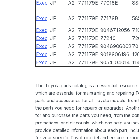
Exec
JP
A2
771179E
77018E
88
Exec
JP
A2
771179E
77179B
58
Exec
JP
A2
771179E
9046712056
71
Exec
JP
A2
771179E
77249
72
Exec
JP
A2
771179E
9046906002
70
Exec
JP
A2
771179E
9018906196
12
Exec
JP
A2
771179E
9054104014
11
The Toyota parts catalog is an essential resource
which are essential for maintaining and repairing 
parts and accessories for all Toyota models, from 
the parts you need for repairs or upgrades. Anoth
for and purchase the parts you need, from the comfo
promotions, and discounts, which can help you s
provide detailed information about each part, inclu
for your specific Toyota model and ensures proper 