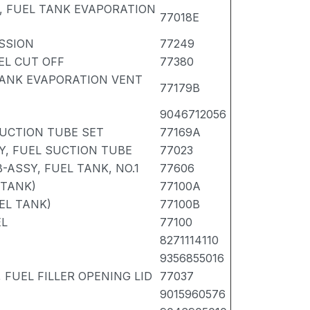
, FUEL TANK EVAPORATION
77018E
ISSION
77249
EL CUT OFF
77380
TANK EVAPORATION VENT
77179B
9046712056
SUCTION TUBE SET
77169A
Y, FUEL SUCTION TUBE
77023
ASSY, FUEL TANK, NO.1
77606
 TANK)
77100A
EL TANK)
77100B
EL
77100
8271114110
9356855016
 FUEL FILLER OPENING LID
77037
9015960576