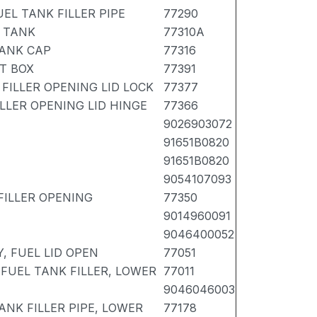
UEL TANK FILLER PIPE
77290
L TANK
77310A
TANK CAP
77316
ET BOX
77391
 FILLER OPENING LID LOCK
77377
ILLER OPENING LID HINGE
77366
9026903072
91651B0820
91651B0820
9054107093
 FILLER OPENING
77350
9014960091
9046400052
, FUEL LID OPEN
77051
 FUEL TANK FILLER, LOWER
77011
9046046003
ANK FILLER PIPE, LOWER
77178