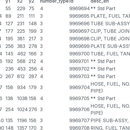
y1
x2
y2
number_type
id
desc_en
55
229
75
4
9969694
** Std Part
4
89
211
111
3
9969695
PLATE, FUEL T
4
127
231
148
3
9969696
TUBE SUB-ASSY
7
177
225
199
3
9969697
CLIP, TUBE JOI
4
195
381
217
3
9969698
CLIP, TUBE JOI
6
256
383
278
3
9969699
PLATE SUB-ASS
4
145
462
166
3
9969700
TUBE, FUEL TA
6
192
568
212
4
9969701
** Std Part
1
236
453
256
4
9969702
** Std Part
0
267
812
287
4
9969703
** Std Part
HOSE, FUEL, NO
7
158
934
179
3
9969704
PIPE)
6
138
1038
158
4
9969705
** Std Part
HOSE, FUEL, NO
7
254
1024
276
3
9969706
PIPE)
40
135
1196
156
3
9969707
PIPE SUB-ASSY,
90
148
1357
170
3
9969708
RING, FUEL TAN