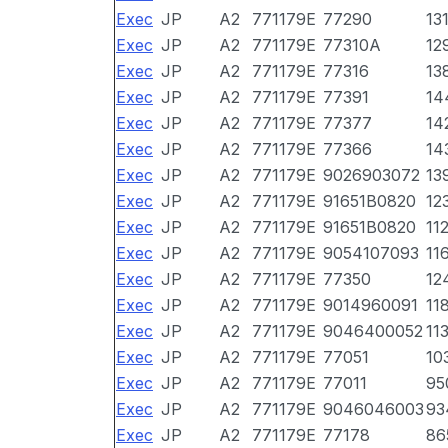
Exec
JP
A2
771179E
77290
13
Exec
JP
A2
771179E
77310A
12
Exec
JP
A2
771179E
77316
13
Exec
JP
A2
771179E
77391
14
Exec
JP
A2
771179E
77377
14
Exec
JP
A2
771179E
77366
14
Exec
JP
A2
771179E
9026903072
13
Exec
JP
A2
771179E
91651B0820
12
Exec
JP
A2
771179E
91651B0820
11
Exec
JP
A2
771179E
9054107093
11
Exec
JP
A2
771179E
77350
12
Exec
JP
A2
771179E
9014960091
11
Exec
JP
A2
771179E
9046400052
11
Exec
JP
A2
771179E
77051
10
Exec
JP
A2
771179E
77011
95
Exec
JP
A2
771179E
9046046003
93
Exec
JP
A2
771179E
77178
86