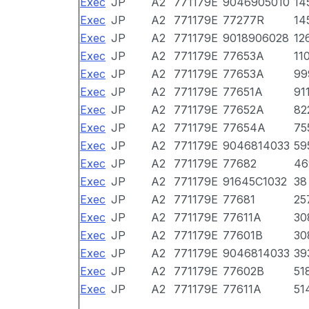
Exec
JP
A2
771179E
9046905010
14
Exec
JP
A2
771179E
77277R
14
Exec
JP
A2
771179E
9018906028
12
Exec
JP
A2
771179E
77653A
11
Exec
JP
A2
771179E
77653A
99
Exec
JP
A2
771179E
77651A
91
Exec
JP
A2
771179E
77652A
82
Exec
JP
A2
771179E
77654A
75
Exec
JP
A2
771179E
9046814033
59
Exec
JP
A2
771179E
77682
46
Exec
JP
A2
771179E
91645C1032
38
Exec
JP
A2
771179E
77681
25
Exec
JP
A2
771179E
77611A
30
Exec
JP
A2
771179E
77601B
30
Exec
JP
A2
771179E
9046814033
39
Exec
JP
A2
771179E
77602B
51
Exec
JP
A2
771179E
77611A
51