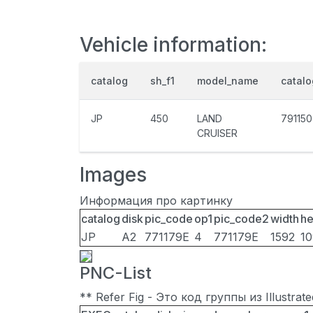
Vehicle information:
catalog
sh_f1
model_name
catal
JP
450
LAND
791150
CRUISER
Images
Информация про картинку
catalog
disk
pic_code
op1
pic_code2
width
he
JP
A2
771179E
4
771179E
1592
1
PNC-List
** Refer Fig - Это код группы из Illustra