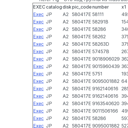
EXEC
catalog
disk
pic_code
number
x1
Exec
JP
A2
580417E
58111
49
Exec
JP
A2
580417E
58291B
15
Exec
JP
A2
580417E
58286
34
Exec
JP
A2
580417E
58262
37
Exec
JP
A2
580417E
58263D
37
Exec
JP
A2
580417E
57457B
26
Exec
JP
A2
580417E
9018906029
36
Exec
JP
A2
580417E
9015960439
36
Exec
JP
A2
580417E
5751
19
Exec
JP
A2
580417E
9095001882
64
Exec
JP
A2
580417E
9162140616
28
Exec
JP
A2
580417E
9162140616
39
Exec
JP
A2
580417E
9163540620
39
Exec
JP
A2
580417E
9011506166
49
Exec
JP
A2
580417E
58286
59
Exec
JP
A2
580417E
9095001882
52