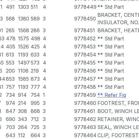
61
491
1303
511
4
9778449
** Std Part
BRACKET, CENT
13
568
1380
589
3
9778450
INSULATOR, NO.
01
265
1568
286
3
9778451
BRACKET, HEAT
63
478
1575
498
4
9778452
** Std Part
14
405
1526
425
4
9778453
** Std Part
81
613
1193
633
4
9778454
** Std Part
85
553
1497
573
4
9778455
** Std Part
6
200
1108
219
4
9778456
** Std Part
44
853
1585
873
4
9778457
** Std Part
81
757
1193
777
4
9778458
** Std Part
2
734
914
754
1
9778459
** Refer Fig
7
974
214
995
3
9778460
FOOTREST, FRO
1
847
308
868
3
9778461
BOOT, WINCH L
6
690
343
712
3
9778462
RETAINER, WIN
6
703
264
725
3
9778463
SEAL, WINCH L
643
112
664
3
9778464
CLIP, FOOTREST