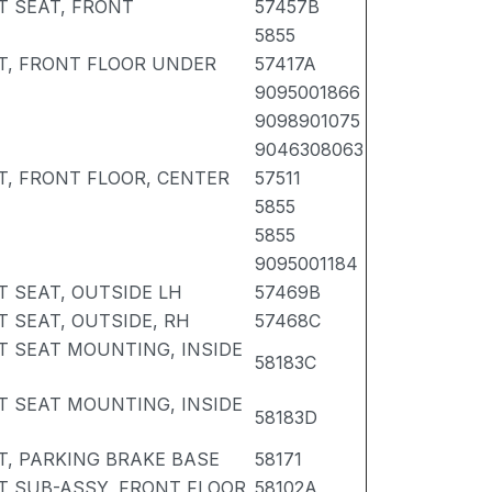
T SEAT, FRONT
57457B
5855
T, FRONT FLOOR UNDER
57417A
9095001866
9098901075
9046308063
, FRONT FLOOR, CENTER
57511
5855
5855
9095001184
T SEAT, OUTSIDE LH
57469B
T SEAT, OUTSIDE, RH
57468C
T SEAT MOUNTING, INSIDE
58183C
T SEAT MOUNTING, INSIDE
58183D
, PARKING BRAKE BASE
58171
 SUB-ASSY, FRONT FLOOR
58102A