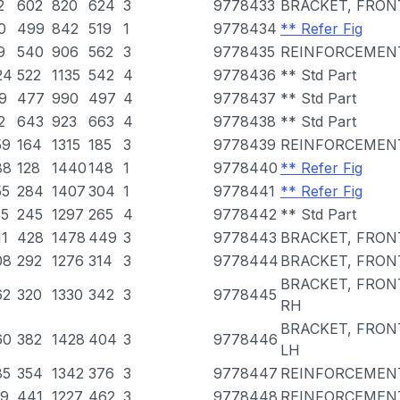
2
602
820
624
3
9778433
BRACKET, FRON
0
499
842
519
1
9778434
** Refer Fig
9
540
906
562
3
9778435
REINFORCEMEN
24
522
1135
542
4
9778436
** Std Part
9
477
990
497
4
9778437
** Std Part
2
643
923
663
4
9778438
** Std Part
59
164
1315
185
3
9778439
REINFORCEMENT
88
128
1440
148
1
9778440
** Refer Fig
55
284
1407
304
1
9778441
** Refer Fig
85
245
1297
265
4
9778442
** Std Part
11
428
1478
449
3
9778443
BRACKET, FRON
08
292
1276
314
3
9778444
BRACKET, FRON
BRACKET, FRON
62
320
1330
342
3
9778445
RH
BRACKET, FRON
60
382
1428
404
3
9778446
LH
85
354
1342
376
3
9778447
REINFORCEMENT
59
441
1227
462
3
9778448
REINFORCEMENT