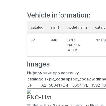
Vehicle information:
catalog
sh_f1
model_name
catal
JP
440
LAND
781130
CRUISER
S/T,H/T
Images
Информация про картинку
catalog
disk
pic_code
op1
pic_code2
width
he
JP
A2
580417E
4
580417E
1592
1
PNC-List
** Refer Fig - Это код группы из Illustra