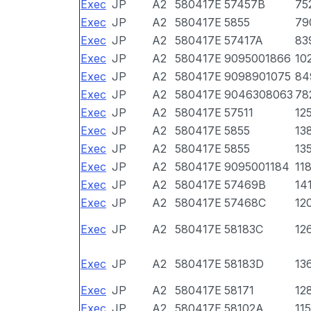
Exec
JP
A2
580417E
57457B
75
Exec
JP
A2
580417E
5855
79
Exec
JP
A2
580417E
57417A
83
Exec
JP
A2
580417E
9095001866
10
Exec
JP
A2
580417E
9098901075
84
Exec
JP
A2
580417E
9046308063
78
Exec
JP
A2
580417E
57511
12
Exec
JP
A2
580417E
5855
13
Exec
JP
A2
580417E
5855
13
Exec
JP
A2
580417E
9095001184
11
Exec
JP
A2
580417E
57469B
14
Exec
JP
A2
580417E
57468C
12
Exec
JP
A2
580417E
58183C
12
Exec
JP
A2
580417E
58183D
13
Exec
JP
A2
580417E
58171
12
Exec
JP
A2
580417E
58102A
11