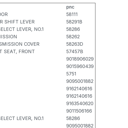
pnc
OOR
58111
R SHIFT LEVER
58291B
SELECT LEVER, NO.1
58286
ISSION
58262
SMISSION COVER
58263D
T SEAT, FRONT
57457B
9018906029
9015960439
5751
9095001882
9162140616
9162140616
9163540620
9011506166
SELECT LEVER, NO.1
58286
9095001882