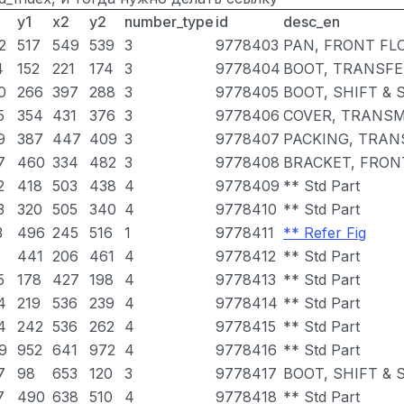
y1
x2
y2
number_type
id
desc_en
2
517
549
539
3
9778403
PAN, FRONT FL
4
152
221
174
3
9778404
BOOT, TRANSFE
0
266
397
288
3
9778405
BOOT, SHIFT & 
5
354
431
376
3
9778406
COVER, TRANSM
9
387
447
409
3
9778407
PACKING, TRAN
7
460
334
482
3
9778408
BRACKET, FRON
2
418
503
438
4
9778409
** Std Part
3
320
505
340
4
9778410
** Std Part
3
496
245
516
1
9778411
** Refer Fig
441
206
461
4
9778412
** Std Part
5
178
427
198
4
9778413
** Std Part
4
219
536
239
4
9778414
** Std Part
4
242
536
262
4
9778415
** Std Part
9
952
641
972
4
9778416
** Std Part
7
98
653
120
3
9778417
BOOT, SHIFT & 
7
490
638
510
4
9778418
** Std Part