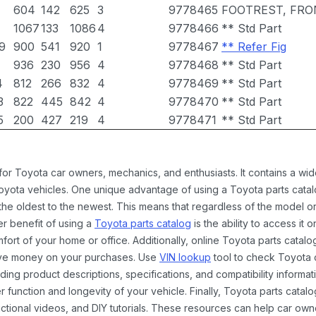
604
142
625
3
9778465
FOOTREST, FRO
1067
133
1086
4
9778466
** Std Part
9
900
541
920
1
9778467
** Refer Fig
936
230
956
4
9778468
** Std Part
4
812
266
832
4
9778469
** Std Part
3
822
445
842
4
9778470
** Std Part
5
200
427
219
4
9778471
** Std Part
 for Toyota car owners, mechanics, and enthusiasts. It contains a w
Toyota vehicles. One unique advantage of using a Toyota parts catal
the oldest to the newest. This means that regardless of the model or
er benefit of using a
Toyota parts catalog
is the ability to access it
rt of your home or office. Additionally, online Toyota parts catalog
ave money on your purchases. Use
VIN lookup
tool to check Toyota c
ding product descriptions, specifications, and compatibility informat
function and longevity of your vehicle. Finally, Toyota parts catalo
ctional videos, and DIY tutorials. These resources can help car ow