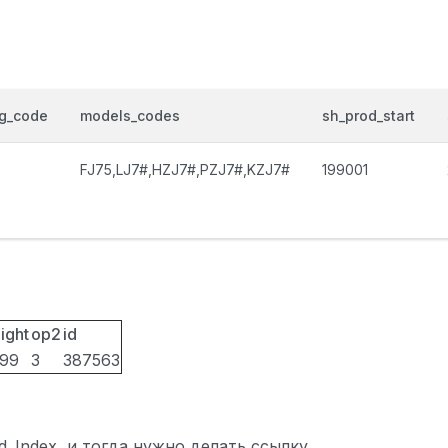
og_code
models_codes
sh_prod_start
FJ75,LJ7#,HZJ7#,PZJ7#,KZJ7#
199001
ight
op2
id
099
3
387563
ted_Index, и тогда нужно делать ссылку