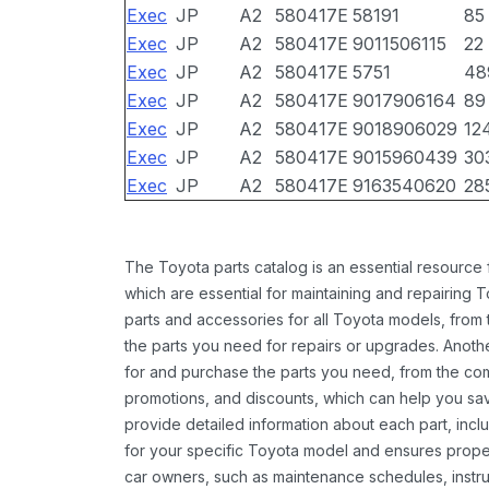
Exec
JP
A2
580417E
58191
85
Exec
JP
A2
580417E
9011506115
22
Exec
JP
A2
580417E
5751
48
Exec
JP
A2
580417E
9017906164
89
Exec
JP
A2
580417E
9018906029
12
Exec
JP
A2
580417E
9015960439
30
Exec
JP
A2
580417E
9163540620
28
The Toyota parts catalog is an essential resource
which are essential for maintaining and repairing 
parts and accessories for all Toyota models, from 
the parts you need for repairs or upgrades. Anoth
for and purchase the parts you need, from the comfo
promotions, and discounts, which can help you s
provide detailed information about each part, inclu
for your specific Toyota model and ensures proper 
car owners, such as maintenance schedules, instru