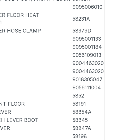
9095006010
ER FLOOR HEAT
58231A
1
ER HOSE CLAMP
58379D
9095001133
9095001184
9056109013
9004463020
9004463020
9018305047
9056111004
5852
NT FLOOR
58191
EVER
58854A
CH LEVER BOOT
58845
EVER
58847A
58198