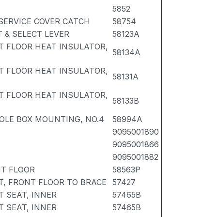
5852
 SERVICE COVER CATCH
58754
 & SELECT LEVER
58123A
T FLOOR HEAT INSULATOR,
58134A
T FLOOR HEAT INSULATOR,
58131A
T FLOOR HEAT INSULATOR,
58133B
OLE BOX MOUNTING, NO.4
58994A
9095001890
9095001866
9095001882
NT FLOOR
58563P
, FRONT FLOOR TO BRACE
57427
T SEAT, INNER
57465B
T SEAT, INNER
57465B