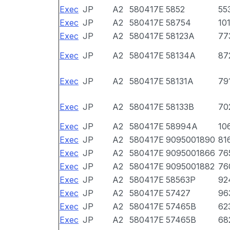
Exec
JP
A2
580417E
5852
55
Exec
JP
A2
580417E
58754
10
Exec
JP
A2
580417E
58123A
77
Exec
JP
A2
580417E
58134A
87
Exec
JP
A2
580417E
58131A
79
Exec
JP
A2
580417E
58133B
70
Exec
JP
A2
580417E
58994A
10
Exec
JP
A2
580417E
9095001890
81
Exec
JP
A2
580417E
9095001866
76
Exec
JP
A2
580417E
9095001882
76
Exec
JP
A2
580417E
58563P
92
Exec
JP
A2
580417E
57427
96
Exec
JP
A2
580417E
57465B
62
Exec
JP
A2
580417E
57465B
68