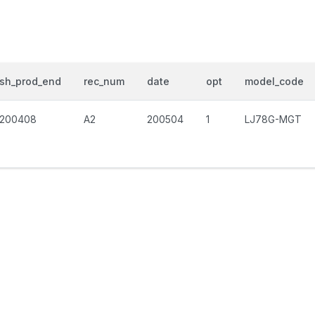
sh_prod_end
rec_num
date
opt
model_code
200408
A2
200504
1
LJ78G-MGT